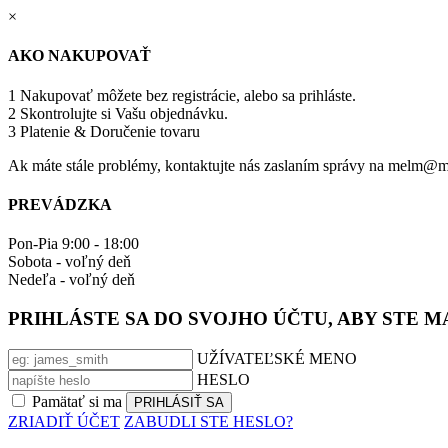
×
AKO NAKUPOVAŤ
1
Nakupovať môžete bez registrácie, alebo sa prihláste.
2
Skontrolujte si Vašu objednávku.
3
Platenie & Doručenie tovaru
Ak máte stále problémy, kontaktujte nás zaslaním správy na melm@m
PREVÁDZKA
Pon-Pia 9:00 - 18:00
Sobota - voľný deň
Nedeľa - voľný deň
PRIHLÁSTE SA DO SVOJHO ÚČTU, ABY STE 
UŽÍVATEĽSKÉ MENO
HESLO
Pamätať si ma
ZRIADIŤ ÚČET
ZABUDLI STE HESLO?