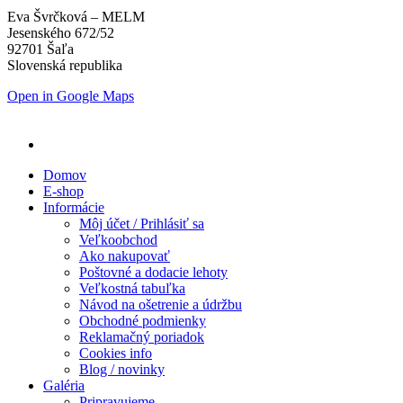
Eva Švrčková – MELM
Jesenského 672/52
92701 Šaľa
Slovenská republika
Open in Google Maps
Domov
E-shop
Informácie
Môj účet / Prihlásiť sa
Veľkoobchod
Ako nakupovať
Poštovné a dodacie lehoty
Veľkostná tabuľka
Návod na ošetrenie a údržbu
Obchodné podmienky
Reklamačný poriadok
Cookies info
Blog / novinky
Galéria
Pripravujeme