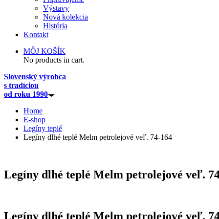
Výstavy
Nová kolekcia
História
Kontakt
MÔJ KOŠÍK
No products in cart.
Slovenský výrobca
s tradíciou
od roku 1990
Home
E-shop
Legíny teplé
Legíny dlhé teplé Melm petrolejové veľ. 74-164
Legíny dlhé teplé Melm petrolejové veľ. 7
Legíny dlhé teplé Melm petrolejové veľ. 7