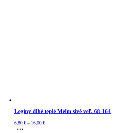
Legíny dlhé teplé Melm sivé veľ. 68-164
6,80
€
–
16,00
€
This