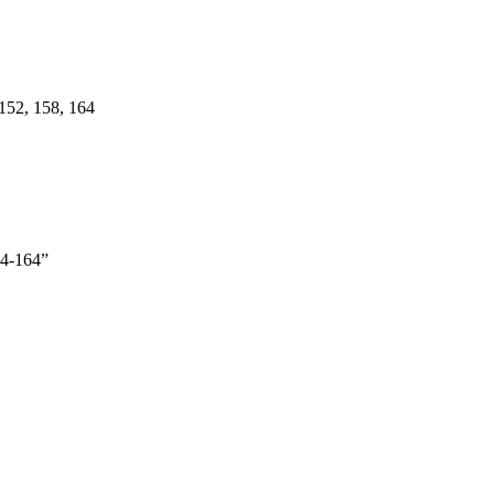
 152, 158, 164
74-164”