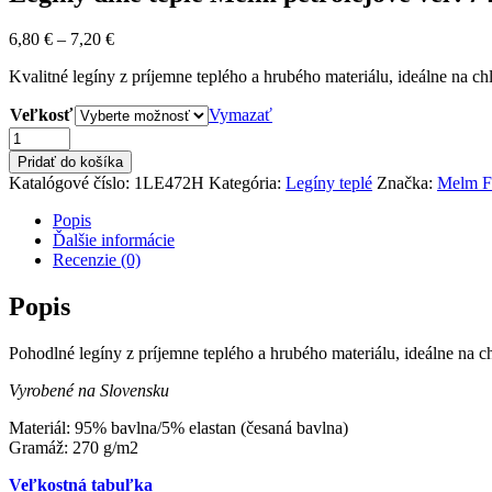
6,80
€
–
7,20
€
Kvalitné legíny z príjemne teplého a hrubého materiálu, ideálne na ch
Veľkosť
Vymazať
množstvo
Legíny
Pridať do košíka
dlhé
Katalógové číslo:
1LE472H
Kategória:
Legíny teplé
Značka:
Melm F
teplé
Melm
Popis
petrolejové
Ďalšie informácie
veľ.
Recenzie (0)
74-
164
Popis
Pohodlné legíny z príjemne teplého a hrubého materiálu, ideálne na c
Vyrobené na Slovensku
Materiál: 95% bavlna/5% elastan (česaná bavlna)
Gramáž: 270 g/m2
Veľkostná tabuľka