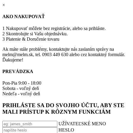
×
AKO NAKUPOVAŤ
1
Nakupovať môžete bez registrácie, alebo sa prihláste.
2
Skontrolujte si Vašu objednávku.
3
Platenie & Doručenie tovaru
Ak máte stále problémy, kontaktujte nás zaslaním správy na
melm@melm.sk, tel. 0903 449 630 alebo cez kontaktný formulár.
Ďakujeme!
PREVÁDZKA
Pon-Pia 9:00 - 18:00
Sobota - voľný deň
Nedeľa - voľný deň
PRIHLÁSTE SA DO SVOJHO ÚČTU, ABY STE
MALI PRÍSTUP K RÔZNYM FUNKCIÁM
UŽÍVATEĽSKÉ MENO
HESLO