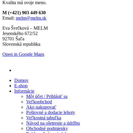
Kvalita má svoje meno.
M (+421) 903 449 630
Email:
melm@melm.sk
Eva Švrčková – MELM
Jesenského 672/52
92701 Šaľa
Slovenská republika
Open in Google Maps
Domov
E-shop
Informácie
Môj účet / Prihlásiť sa
Veľkoobchod
Ako nakupovať
Poštovné a dodacie lehoty
Veľkostná tabuľka
Návod na ošetrenie a údržbu
Obchodné podmienky