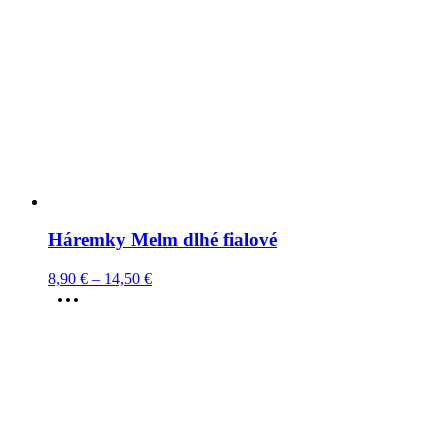
Háremky Melm dlhé fialové
8,90
€
–
14,50
€
This
product
has
multiple
variants.
The
options
may
be