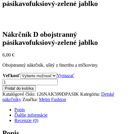
pásikavofuksiový-zelené jablko
Nákrčník D obojstranný
pásikavofuksiový-zelené jablko
6,00
€
Obojstranný nákrčník, ušitý z fineribu a tričkoviny.
Veľkosť
Vymazať
množstvo
Nákrčník
Pridať do košíka
D
Katalógové číslo:
126NAK599DPASIK
Kategória:
Detské
obojstranný
nákrčníky
Značka:
Melm Fashion
pásikavofuksiový-
zelené
Popis
jablko
Ďalšie informácie
Recenzie (0)
Popis