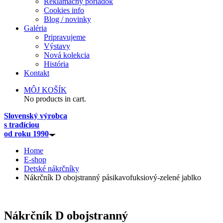
Reklamačný poriadok
Cookies info
Blog / novinky
Galéria
Pripravujeme
Výstavy
Nová kolekcia
História
Kontakt
MÔJ KOŠÍK
No products in cart.
Slovenský výrobca
s tradíciou
od roku 1990
Home
E-shop
Detské nákrčníky
Nákrčník D obojstranný pásikavofuksiový-zelené jablko
Nákrčník D obojstranný