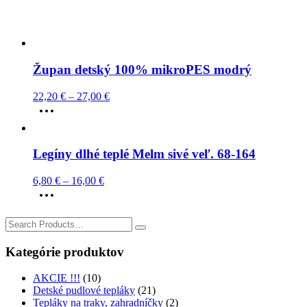
Župan detský 100% mikroPES modrý
22,20
€
–
27,00
€
This
product
has
multiple
Legíny dlhé teplé Melm sivé veľ. 68-164
variants.
The
6,80
€
–
16,00
€
options
This
may
product
be
has
chosen
Search
multiple
on
for:
variants.
the
Kategórie produktov
The
product
options
page
AKCIE !!!
(10)
may
Detské pudlové tepláky
(21)
be
Tepláky na traky, zahradníčky
(2)
chosen