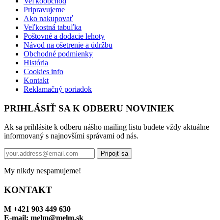
Veľkoobchod
Pripravujeme
Ako nakupovať
Veľkostná tabuľka
Poštovné a dodacie lehoty
Návod na ošetrenie a údržbu
Obchodné podmienky
História
Cookies info
Kontakt
Reklamačný poriadok
PRIHLÁSIŤ SA K ODBERU NOVINIEK
Ak sa prihlásite k odberu nášho mailing listu budete vždy aktuálne
informovaný s najnovšími správami od nás.
My nikdy nespamujeme!
KONTAKT
M +421 903 449 630
E-mail: melm@melm.sk