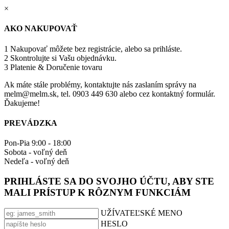
×
AKO NAKUPOVAŤ
1
Nakupovať môžete bez registrácie, alebo sa prihláste.
2
Skontrolujte si Vašu objednávku.
3
Platenie & Doručenie tovaru
Ak máte stále problémy, kontaktujte nás zaslaním správy na
melm@melm.sk, tel. 0903 449 630 alebo cez kontaktný formulár.
Ďakujeme!
PREVÁDZKA
Pon-Pia 9:00 - 18:00
Sobota - voľný deň
Nedeľa - voľný deň
PRIHLÁSTE SA DO SVOJHO ÚČTU, ABY STE
MALI PRÍSTUP K RÔZNYM FUNKCIÁM
UŽÍVATEĽSKÉ MENO
HESLO