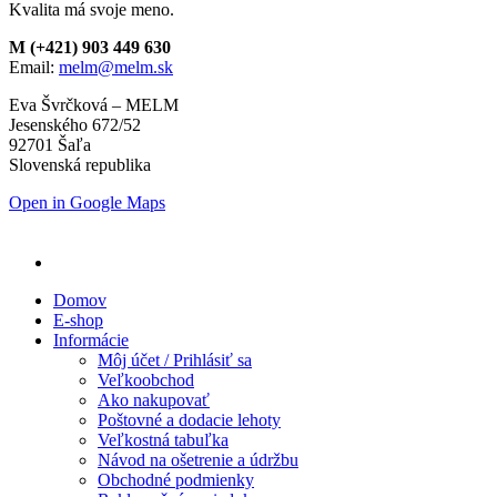
Kvalita má svoje meno.
M (+421) 903 449 630
Email:
melm@melm.sk
Eva Švrčková – MELM
Jesenského 672/52
92701 Šaľa
Slovenská republika
Open in Google Maps
Domov
E-shop
Informácie
Môj účet / Prihlásiť sa
Veľkoobchod
Ako nakupovať
Poštovné a dodacie lehoty
Veľkostná tabuľka
Návod na ošetrenie a údržbu
Obchodné podmienky