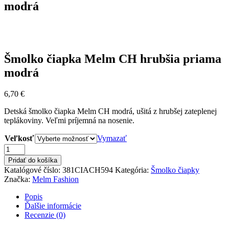
modrá
Šmolko čiapka Melm CH hrubšia priama
modrá
6,70
€
Detská šmolko čiapka Melm CH modrá, ušitá z hrubšej zateplenej
teplákoviny. Veľmi príjemná na nosenie.
Veľkosť
Vymazať
množstvo
Šmolko
Pridať do košíka
čiapka
Katalógové číslo:
381CIACH594
Kategória:
Šmolko čiapky
Melm
Značka:
Melm Fashion
CH
hrubšia
Popis
priama
Ďalšie informácie
modrá
Recenzie (0)