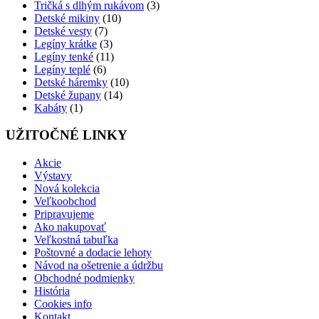
Tričká s dlhým rukávom
(3)
Detské mikiny
(10)
Detské vesty
(7)
Legíny krátke
(3)
Legíny tenké
(11)
Legíny teplé
(6)
Detské háremky
(10)
Detské župany
(14)
Kabáty
(1)
UŽITOČNÉ LINKY
Akcie
Výstavy
Nová kolekcia
Veľkoobchod
Pripravujeme
Ako nakupovať
Veľkostná tabuľka
Poštovné a dodacie lehoty
Návod na ošetrenie a údržbu
Obchodné podmienky
História
Cookies info
Kontakt