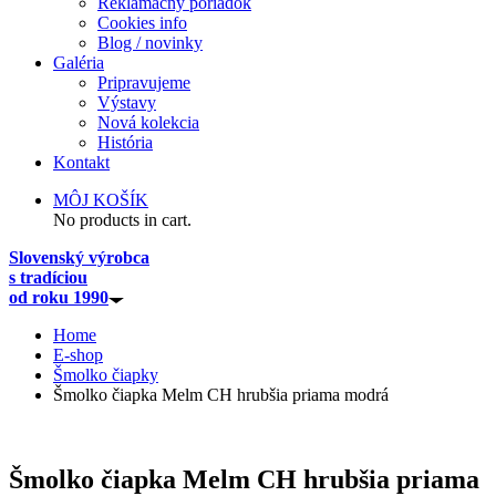
Reklamačný poriadok
Cookies info
Blog / novinky
Galéria
Pripravujeme
Výstavy
Nová kolekcia
História
Kontakt
MÔJ KOŠÍK
No products in cart.
Slovenský výrobca
s tradíciou
od roku 1990
Home
E-shop
Šmolko čiapky
Šmolko čiapka Melm CH hrubšia priama modrá
Šmolko čiapka Melm CH hrubšia priama